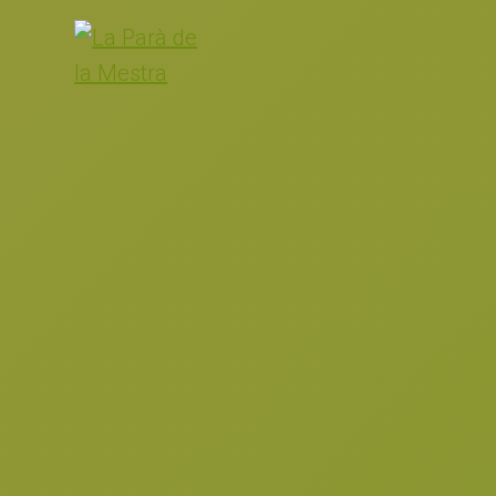
S
S
S
a
a
a
l
l
l
L
Aceite
de
t
t
t
a
oliva
P
virgen
a
a
a
extra
a
r
r
r
r
a
a
a
à
d
l
l
l
e
a
c
p
l
n
o
i
a
M
a
n
e
e
v
t
d
s
e
e
e
t
r
g
n
p