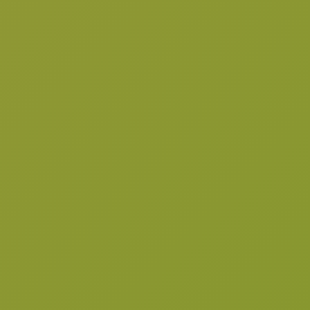
a
a
i
á
c
d
g
i
o
i
ó
p
n
n
r
a
p
i
r
n
i
c
n
i
c
p
i
a
p
l
a
l